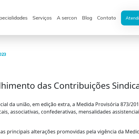
pecialidades
Serviços
A sercon
Blog
Contato
Atendi
023
himento das Contribuições Sindica
icial da união, em edição extra, a Medida Provisória 873/20
ais, associativas, confederativas, mensalidades assistenciais
s principais alterações promovidas pela vigência da Medid